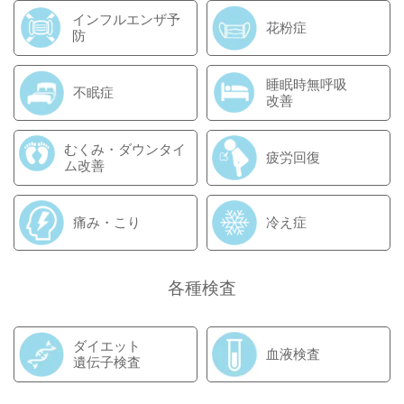
インフルエンザ予
花粉症
防
睡眠時無呼吸
不眠症
改善
むくみ・ダウンタイ
疲労回復
ム改善
痛み・こり
冷え症
各種検査
ダイエット
血液検査
遺伝子検査