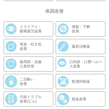
体調改善
ドライアイ・
便秘・下痢
眼精疲労改善
改善
胃炎・吐き気
風邪治療薬
改善
歯周病・虫歯
口内炎・口唇ヘルペ
口臭対策
ス改善
二日酔い
飲酒抑制薬
改善
月経トラブル
貧血改善
改善(ピル)