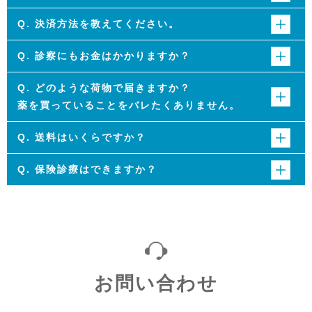
A.
通常、決済完了当日もしくは翌日に発送し、1～3日（配送地
Q. 決済⽅法を教えてください。
域による）でお届けいたします。 なるべく早い発送を心がけて
A.
クレジットカード決済（Visa、Mastercard、American
おりますが、天候や交通状況により遅れが発生する場合がござ
Q. 診察にもお⾦はかかりますか？
Express、JCB、Diners Club、Discover）、銀⾏振込、代金引
いますのでご了承ください。
A.
診察代はお薬の⾦額に含まれております。 診察代のみ余分
換で決済可能です。詳しくはお問い合わせください。
Q. どのような荷物で届きますか？
に請求されることはありませんので、ご安⼼ください。
薬を買っていることをバレたくありません。
A.
中⾝がわからないように段ボールや封筒に⼊れ配送いたしま
Q. 送料はいくらですか？
すので、ご安⼼ください。
A.
送料は⼀律660円（税込）です。ゼオスキンは1,320円（税
Q. 保険診療はできますか？
込）です。いくつかのお薬をまとめて発送することも可能です
A.
当クリニックでは保険診療は⾏なっておりません。⾃由診療
ので、担当カウンセラーまでご相談ください。
になります。
お問い合わせ