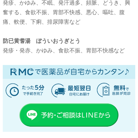
発疹、かゆみ、不眠、発汗過多、頻脈、どうき、興
奮する、食欲不振、胃部不快感、悪心、嘔吐、腹
痛、軟便、下痢、排尿障害など
防已黄耆湯 ぼういおうぎとう
発疹・発赤、かゆみ、食欲不振、胃部不快感など