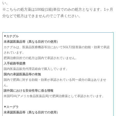
い。
※こちらの処方薬は100錠(1箱)単位でのみの処方となります。1ヶ月
分などで処方はできませんのでご了承ください。
⚫︎カナグル
未承認医薬品等（異なる目的での使用）
カナグルは、医薬品医療機器等法においてSGLT2阻害薬の効能・効果で承認
されています。
肥満治療目的での処方は国内で承認されていません。
入手経路等提携
国内医薬品販売代理店経由で購入しています。
国内の承認医薬品等の有無
国内で肥満に対する効能・効果が承認されている同一成分の薬はありませ
ん。
諸外国における安全性等に係る情報
米国FDA(アメリカ食品医薬品局)で肥満治療薬として承認されています。
⚫︎スーグラ
未承認医薬品等（異なる目的での使用）