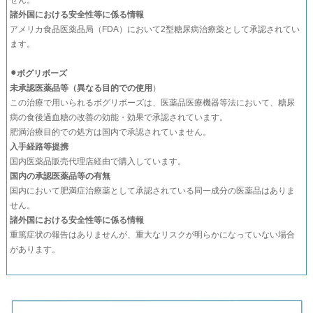
せん。
諸外国における安全性等に係る情報
アメリカ食品医薬品局（FDA）において2型糖尿病治療薬として承認されてい
ます。
⚫︎ボグリボーズ
未承認医薬品等（異なる目的での使用
）
この治療で用いられるボグリボーズは、医薬品医療機器等法において、糖尿
病の食後過血糖の改善の効能・効果で承認されています。
肥満治療目的での処方は国内で承認されていません。
入手経路等提携
国内医薬品販売代理店経由で購入しています。
国内の承認医薬品等の有無
国内において肥満症治療薬として承認されている同一成分の医薬品はありま
せん。
諸外国における安全性等に係る情報
重篤症状の報告はありませんが、重大なリスクが明らかになっていない場合
があります。