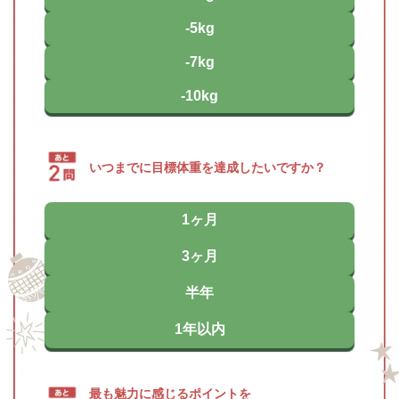
-5kg
-7kg
-10kg
いつまでに目標体重を達成したいですか？
1ヶ月
3ヶ月
半年
1年以内
最も魅力に感じるポイントを